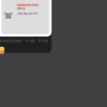
hasicihr
usky@sez
nam.cz
+420 602 167 677
MAPA STRÁNEK
RSS
TISK