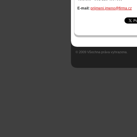
E-mail:
prijmeni.jmeno@firma.cz
© 2009 Všechna práva vyhrazena.