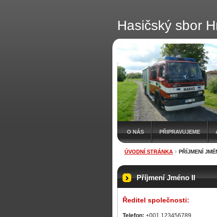
Hasičský sbor H
O NÁS
PŘIPRAVUJEME
ÚVODNÍ STRÁNKA
PŘÍJMENÍ JMÉN
Příjmení Jméno II
Ředitel společnosti:
Telefon:
+001 123456789,