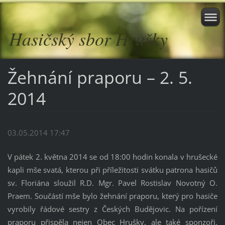
Hasičský sbor Hrušky
Žehnání praporu – 2. 5.
2014
03.05.2014 17:47
V pátek 2. května 2014 se od 18:00 hodin konala v hrušecké
kapli mše svatá, kterou při příležitosti svátku patrona hasičů
sv. Floriána sloužil R.D. Mgr. Pavel Rostislav Novotný O.
Praem. Součástí mše bylo žehnání praporu, který pro hasiče
vyrobily řádové sestry z Českých Budějovic. Na pořízení
praporu přispěla nejen Obec Hrušky, ale také sponzoři.