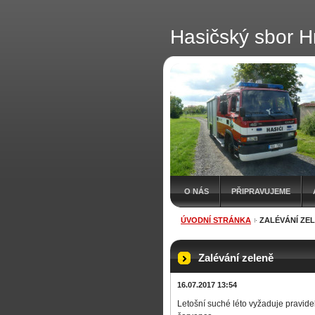
Hasičský sbor H
O NÁS
PŘIPRAVUJEME
ÚVODNÍ STRÁNKA
ZALÉVÁNÍ ZE
Zalévání zeleně
16.07.2017 13:54
Letošní suché léto vyžaduje pravide