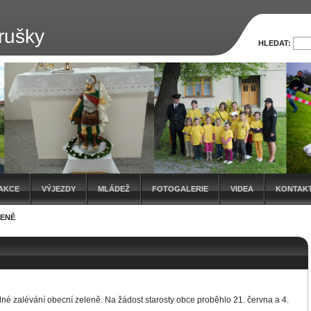
rušky
HLEDAT:
AKCE
VÝJEZDY
MLÁDEŽ
FOTOGALERIE
VIDEA
KONTAK
LENĚ
lné zalévání obecní zeleně. Na žádost starosty obce proběhlo 21. června a 4.