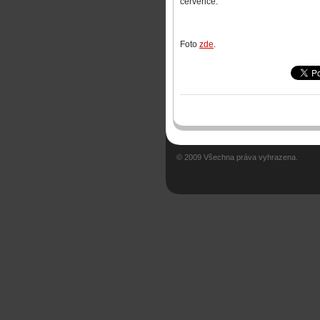
července.
Foto
zde
.
© 2009 Všechna práva vyhrazena.