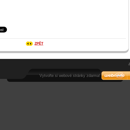
ZPĚT
Vytvořte si webové stránky zdarma!