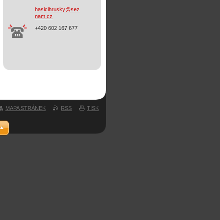
hasicihr
usky@sez
nam.cz
+420 602 167 677
MAPA STRÁNEK
RSS
TISK