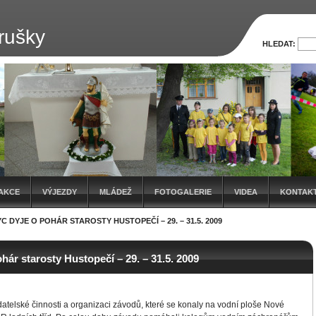
rušky
HLEDAT:
AKCE
VÝJEZDY
MLÁDEŽ
FOTOGALERIE
VIDEA
KONTAK
C DYJE O POHÁR STAROSTY HUSTOPEČÍ – 29. – 31.5. 2009
hár starosty Hustopečí – 29. – 31.5. 2009
atelské činnosti a organizaci závodů, které se konaly na vodní ploše Nové