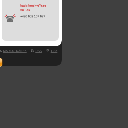
hasicihr
usky@sez
nam.cz
+420 602 167 677
MAPA STRÁNEK
RSS
TISK