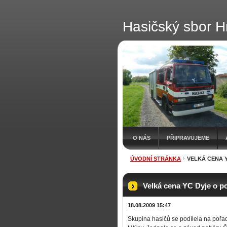
Hasičský sbor H
O NÁS
PŘIPRAVUJEME
ÚVODNÍ STRÁNKA
VELKÁ CENA Y
Velká cena YC Dyje o po
18.08.2009 15:47
Skupina hasičů se podílela na pořad