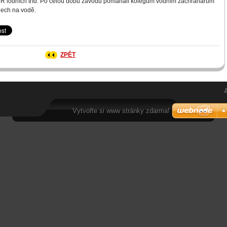
ČR lodních tříd. Po celou dobu závodu pomáhali kolegům vodním záchranářům
unech na vodě.
ZPĚT
Vytvořte si www stránky zdarma!