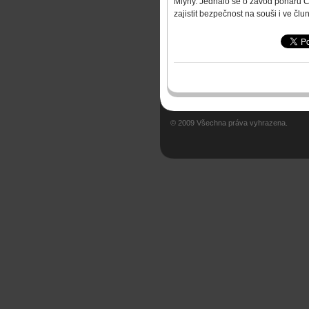
Mlýny. Jednalo se o závod poháru 
zajistit bezpečnost na souši i ve čl
© 2009 Všechna práva vyhrazena.