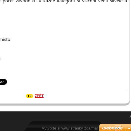
 počet závodníků v každé kategorii si všichni vedli skvěle a
místo
o
ZPĚT
Vytvořte si www stránky zdarma!