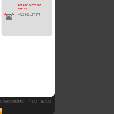
hasicihr
usky@sez
nam.cz
+420 602 167 677
MAPA STRÁNEK
RSS
TISK