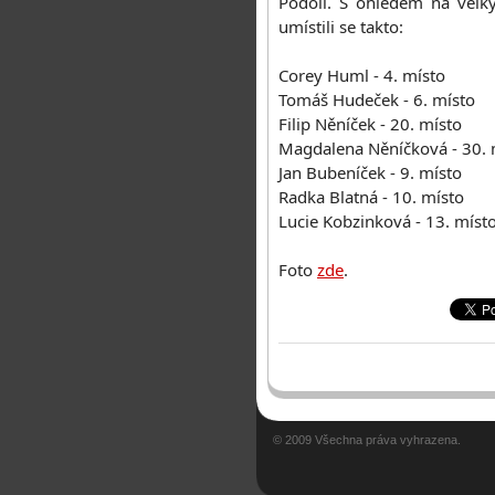
Podolí. S ohledem na velký
umístili se takto:
Corey Huml - 4. místo
Tomáš Hudeček - 6. místo
Filip Něníček - 20. místo
Magdalena Něníčková - 30. 
Jan Bubeníček - 9. místo
Radka Blatná - 10. místo
Lucie Kobzinková - 13. míst
Foto
zde
.
© 2009 Všechna práva vyhrazena.