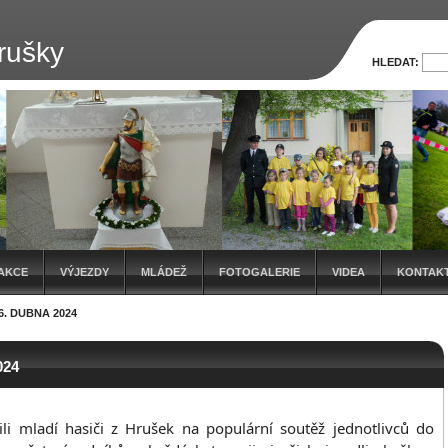
rušky
HLEDAT:
AKCE
VÝJEZDY
MLÁDEŽ
FOTOGALERIE
VIDEA
KONTAK
6. DUBNA 2024
024
ili mladí hasiči z Hrušek na populární soutěž jednotlivců do