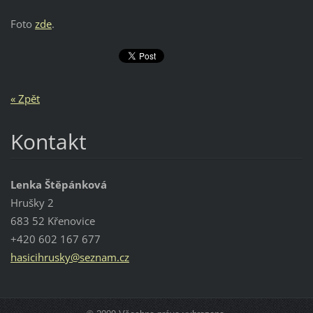
Foto
zde
.
« Zpět
Kontakt
Lenka Štěpánková
Hrušky 2
683 52 Křenovice
+420 602 167 677
hasicihr
usky@sez
nam.cz