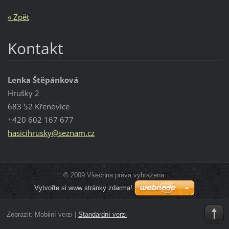
« Zpět
Kontakt
Lenka Štěpánková
Hrušky 2
683 52 Křenovice
+420 602 167 677
hasicihr
usky@sez
nam.cz
© 2009 Všechna práva vyhrazena.
Vytvořte si www stránky zdarma!
Zobrazit:
Mobilní verzi
|
Standardní verzi