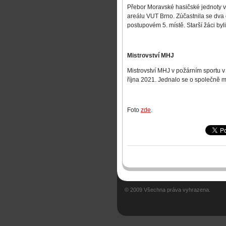
Přebor Moravské hasičské jednoty v 
areálu VUT Brno. Zúčastnila se dva d
postupovém 5. místě. Starší žáci byli
Mistrovství MHJ
Mistrovství MHJ v požárním sportu v
října 2021. Jednalo se o společně mi
Foto
zde
.
© 2009 Všechna práva vyhrazena.