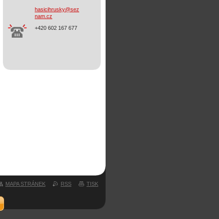
hasicihr
usky@sez
nam.cz
+420 602 167 677
MAPA STRÁNEK
RSS
TISK