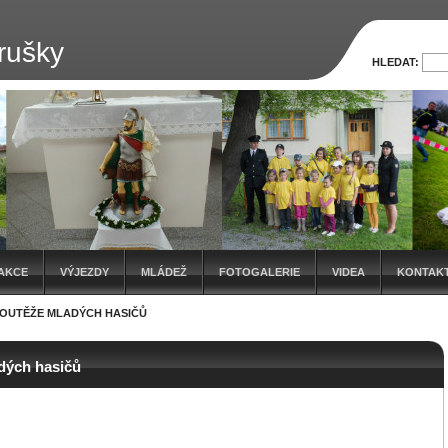
rušky
HLEDAT:
AKCE
VÝJEZDY
MLÁDEŽ
FOTOGALERIE
VIDEA
KONTAK
OUTĚŽE MLADÝCH HASIČŮ
dých hasičů