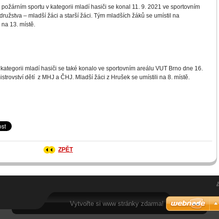
požárním sportu v kategorii mladí hasiči se konal 11. 9. 2021 ve sportovním
ružstva – mladší žáci a starší žáci. Tým mladších žáků se umístil na
 na 13. místě.
 kategorii mladí hasiči se také konalo ve sportovním areálu VUT Brno dne 16.
strovství dětí z MHJ a ČHJ. Mladší žáci z Hrušek se umístili na 8. místě.
ZPĚT
Vytvořte si www stránky zdarma!