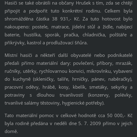
Hasiči se také obrátili na občany Hrušek s tím, zda se chtějí
připojit a podpořit tuto konkrétní rodinu. Celkem byla
shromážděna částka 38 931,- Kč. Za tuto hotovost bylo
nakoupeno: postele, matrace, jídelní stůl a židle, nabíjecí
baterie, hustilka, sporák, pračka, chladnička, polštáře a
přikrývky, kastrol a prodlužovací šňůra.
Místní hasiči a někteří další obyvatelé nebo podnikatelé
předali přímo materiální dary: povlečení, příbory, mrazák,
ručníky, utěrky, rychlovarnou konvici, mikrovlnku, vybavení
do kuchyně (skleničky, talíře, hrníčky, pánev, naběračky),
pracovní oděvy, hrábě, kosy, kbelík, smetáky, sekyrky a
potraviny s dlouhou trvanlivostí (konzervy, polévky,
trvanlivé salámy těstoviny, hygienické potřeby).
Tato materiální pomoc v celkové hodnotě cca 50 000,- Kč
byla rodině předána v neděli dne 5. 7. 2009 přímo v jejich
domě.