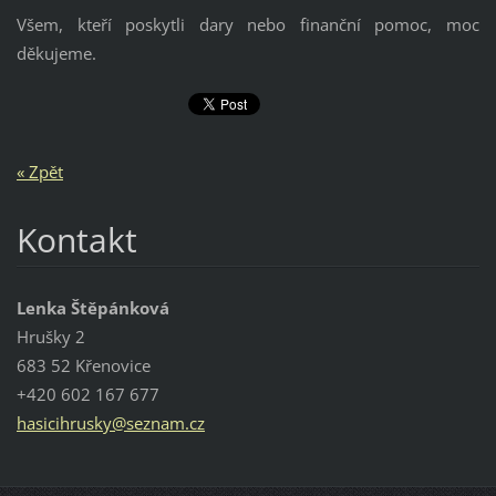
Všem, kteří poskytli dary nebo finanční pomoc, moc
děkujeme.
« Zpět
Kontakt
Lenka Štěpánková
Hrušky 2
683 52 Křenovice
+420 602 167 677
hasicihr
usky@sez
nam.cz