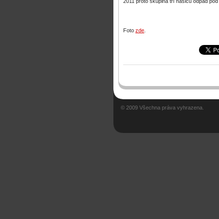
2011 proto skupina tří hasičů odpad pod
Foto
zde
.
© 2009 Všechna práva vyhrazena.