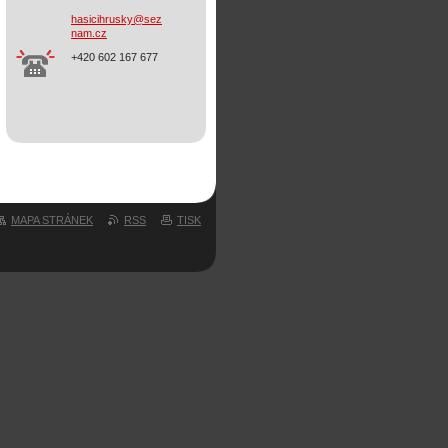
hasicihr
usky@sez
nam.cz
+420 602 167 677
MAPA STRÁNEK
RSS
TISK