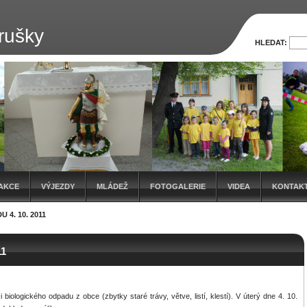
rušky
HLEDAT:
AKCE
VÝJEZDY
MLÁDEŽ
FOTOGALERIE
VIDEA
KONTAK
 4. 10. 2011
11
 biologického odpadu z obce (zbytky staré trávy, větve, listí, klestí). V úterý dne 4. 10.