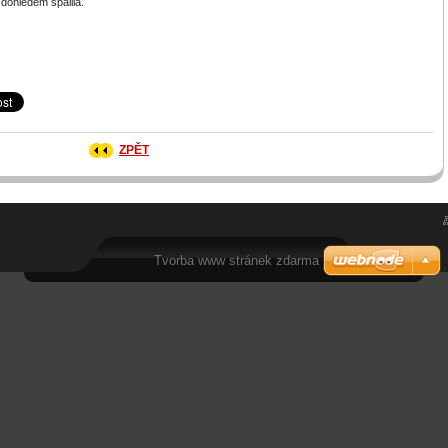
 dohledem spálila.
ZPĚT
Tvorba www stránek zdarma