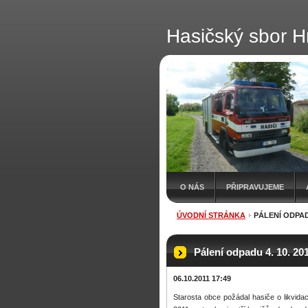
Hasičský sbor H
O NÁS
PŘIPRAVUJEME
ÚVODNÍ STRÁNKA
PÁLENÍ ODPADU
Pálení odpadu 4. 10. 20
06.10.2011 17:49
Starosta obce požádal hasiče o likvidaci