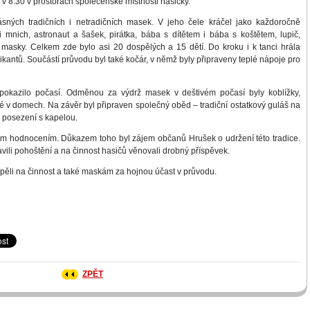
 v 8:30 v prostorách společenské místnosti hasičky.
ásných tradičních i netradičních masek. V jeho čele kráčel jako každoročně
 mnich, astronaut a šašek, pirátka, bába s dítětem i bába s koštětem, lupič,
 masky. Celkem zde bylo asi 20 dospělých a 15 dětí. Do kroku i k tanci hrála
antů. Součástí průvodu byl také kočár, v němž byly připraveny teplé nápoje pro
okazilo počasí. Odměnou za výdrž masek v deštivém počasí byly koblížky,
né v domech. Na závěr byl připraven společný oběd – tradiční ostatkový guláš na
 posezení s kapelou.
ným hodnocením. Důkazem toho byl zájem občanů Hrušek o udržení této tradice.
vili pohoštění a na činnost hasičů věnovali drobný příspěvek.
pěli na činnost a také maskám za hojnou účast v průvodu.
ZPĚT