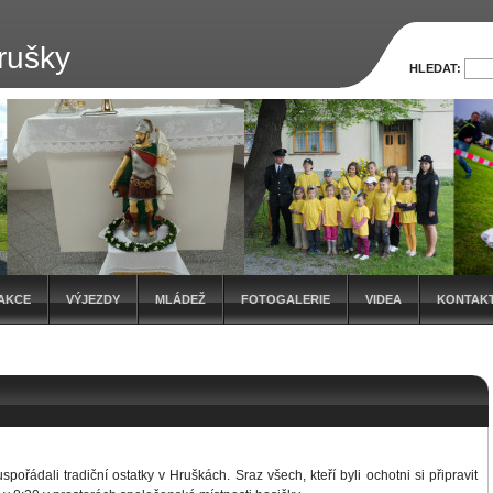
rušky
HLEDAT:
AKCE
VÝJEZDY
MLÁDEŽ
FOTOGALERIE
VIDEA
KONTAK
ořádali tradiční ostatky v Hruškách. Sraz všech, kteří byli ochotni si připravit