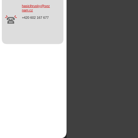
hasicihr
usky@sez
nam.cz
+420 602 167 677