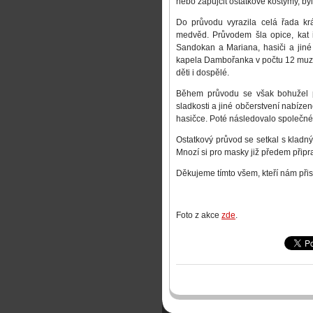
nebo zapůjčit ostatkové kostýmy, byl
Do průvodu vyrazila celá řada kr
medvěd. Průvodem šla opice, kat i
Sandokan a Mariana, hasiči a jiné
kapela Dambořanka v počtu 12 muzik
děti i dospělé.
Během průvodu se však bohužel p
sladkosti a jiné občerstvení nabíze
hasičce. Poté následovalo společné
Ostatkový průvod se setkal s klad
Mnozí si pro masky již předem připra
Děkujeme tímto všem, kteří nám přis
Foto z akce
zde
.