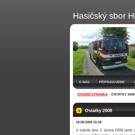
Hasičský sbor H
O NÁS
PŘIPRAVUJEME
ÚVODNÍ STRÁNKA
OSTATKY 2008
Ostatky 2008
18.08.2009 15:28
V sobotu dne 2. února 2008 jsme usp