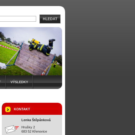
HLEDAT
T
VÝSLEDKY
KONTAKT
Lenka Štěpánková
Hrušky 2
683 52 Křenovice