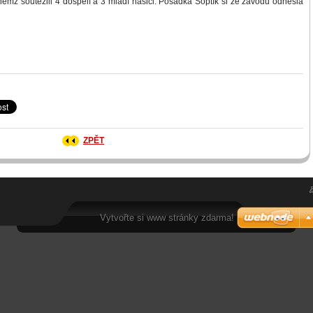
na němž soutěžili 4 dospělí a 3 mladí hasiči. Posádka Soptík si ze závodu odnesla
ZPĚT
Vytvořte si www stránky zdarma!