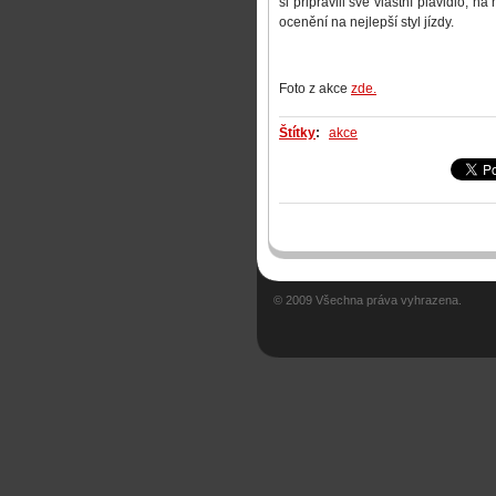
si připravili své vlastní plavidlo, 
ocenění na nejlepší styl jízdy.
Foto z akce
zde.
Štítky
:
akce
© 2009 Všechna práva vyhrazena.