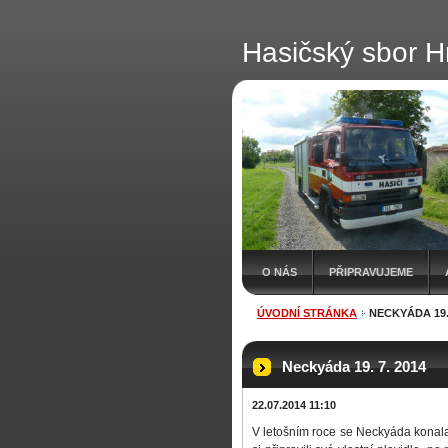
Hasičský sbor H
O NÁS
PŘIPRAVUJEME
ÚVODNÍ STRÁNKA
NECKYÁDA 19. 
Neckyáda 19. 7. 2014
22.07.2014 11:10
V letošním roce se Neckyáda konala