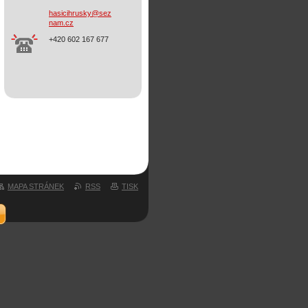
hasicihr
usky@sez
nam.cz
+420 602 167 677
MAPA STRÁNEK
RSS
TISK