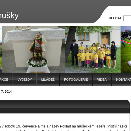
rušky
HLEDAT:
AKCE
VÝJEZDY
MLÁDEŽ
FOTOGALERIE
VIDEA
KONTAK
7. 2014
 v sobotu 19. července a měla název Poklad na hrušeckém jezeře. Místní hasiči