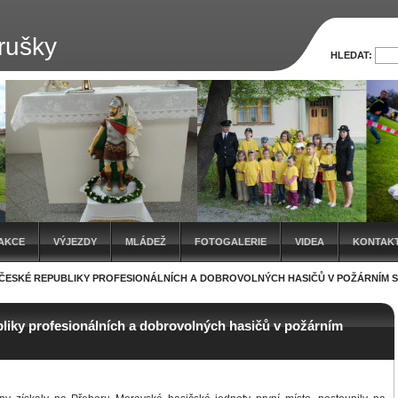
rušky
HLEDAT:
AKCE
VÝJEZDY
MLÁDEŽ
FOTOGALERIE
VIDEA
KONTAK
ČESKÉ REPUBLIKY PROFESIONÁLNÍCH A DOBROVOLNÝCH HASIČŮ V POŽÁRNÍM SPORT
bliky profesionálních a dobrovolných hasičů v požárním