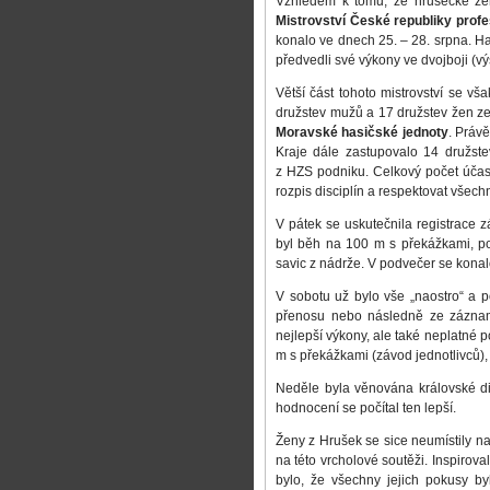
Vzhledem k tomu, že hrušecké žen
Mistrovství České republiky prof
konalo ve dnech 25. – 28. srpna. Has
předvedli své výkony ve dvojboji (v
Větší část tohoto mistrovství se v
družstev mužů a 17 družstev žen ze
Moravské hasičské jednoty
. Práv
Kraje dále zastupovalo 14 družste
z HZS podniku. Celkový počet účas
rozpis disciplín a respektovat všec
V pátek se uskutečnila registrace
byl běh na 100 m s překážkami, p
savic z nádrže. V podvečer se konal
V sobotu už bylo vše „naostro“ a 
přenosu nebo následně ze záznam
nejlepší výkony, ale také neplatné
m s překážkami (závod jednotlivců),
Neděle byla věnována královské di
hodnocení se počítal ten lepší.
Ženy z Hrušek se sice neumístily na
na této vrcholové soutěži. Inspirova
bylo, že všechny jejich pokusy b