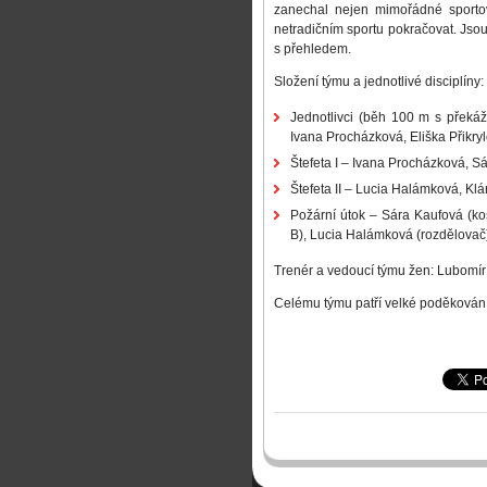
zanechal nejen mimořádné sportovn
netradičním sportu pokračovat. Jsou
s přehledem.
Složení týmu a jednotlivé disciplíny:
Jednotlivci (běh 100 m s překá
Ivana Procházková, Eliška Přikryl
Štefeta I – Ivana Procházková, S
Štefeta II – Lucia Halámková, Kl
Požární útok – Sára Kaufová (ko
B), Lucia Halámková (rozdělovač)
Trenér a vedoucí týmu žen: Lubomír 
Celému týmu patří velké poděkování