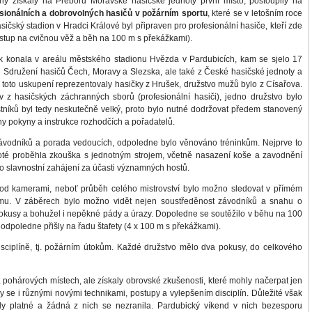
y získaly na Přeboru Moravské hasičské jednoty první místo, postoupily na
esionálních a dobrovolných hasičů v požárním sportu
, které se v letošním roce
ičský stadion v Hradci Králové byl připraven pro profesionální hasiče, kteří zde
ýstup na cvičnou věž a běh na 100 m s překážkami).
šak konala v areálu městského stadionu Hvězda v Pardubicích, kam se sjelo 17
 Sdružení hasičů Čech, Moravy a Slezska, ale také z České hasičské jednoty a
ě toto uskupení reprezentovaly hasičky z Hrušek, družstvo mužů bylo z Císařova.
v z hasičských záchranných sborů (profesionální hasiči), jedno družstvo bylo
tníků byl tedy neskutečně velký, proto bylo nutné dodržovat předem stanovený
hny pokyny a instrukce rozhodčích a pořadatelů.
 závodníků a porada vedoucích, odpoledne bylo věnováno tréninkům. Nejprve to
oté proběhla zkouška s jednotným strojem, včetně nasazení koše a zavodnění
o slavnostní zahájení za účasti významných hostů.
pod kamerami, neboť průběh celého mistrovství bylo možno sledovat v přímém
u. V záběrech bylo možno vidět nejen soustředěnost závodníků a snahu o
 pokusy a bohužel i nepěkné pády a úrazy. Dopoledne se soutěžilo v běhu na 100
 odpoledne přišly na řadu štafety (4 x 100 m s překážkami).
sciplíně, tj. požárním útokům. Každé družstvo mělo dva pokusy, do celkového
 pohárových místech, ale získaly obrovské zkušenosti, které mohly načerpat jen
ly se i různými novými technikami, postupy a vylepšením disciplín. Důležité však
yly platné a žádná z nich se nezranila. Pardubický víkend v nich bezesporu