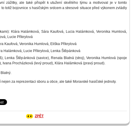
í zážitky, ale také přispěl k utužení skvělého týmu a motivoval je v tomto
 to totiž bojovnice s hasičským srdcem a stresové situace před výkonem zvládly
žkami): Klára Halámková, Sára Kaufová, Lucia Halámková, Veronika Humlová,
ová, Lucie Přikrylová
ára Kaufová, Veronika Humlová, Eliška Přikrylová
ára Halámková, Lucie Přikrylová, Lenka Štěpánková
š), Lenka Štěpánková (savice), Renata Blatná (stroj), Veronika Humlová (spoje
, Ivana Procházková (levý proud), Klára Halámková (pravý proud).
Blatný.
 nejen za reprezentaci sboru a obce, ale také Moravské hasičské jednoty.
ZPĚT