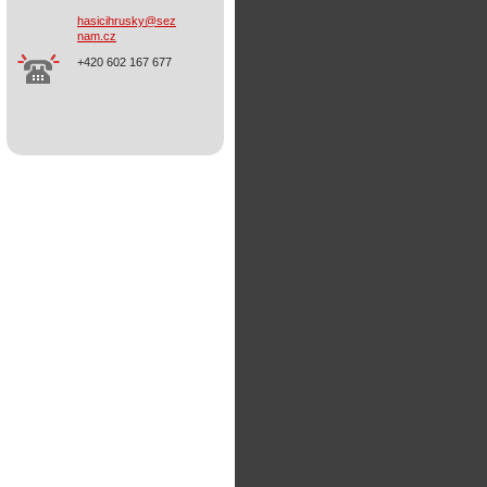
hasicihr
usky@sez
nam.cz
+420 602 167 677