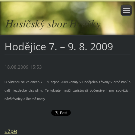
Hasičský sbor Hrušky
Hodějice 7. – 9. 8. 2009
18.08.2009 15:53
O víkendu se ve dnech 7. – 9. srpna 2009 konaly v Hodějicích závody v orbě koní a
další jezdecké disciplíny. Tentokráte hasiči zajišťovali občerstvení pro soutěžící,
návštěvníky a čestné hosty.
« Zpět