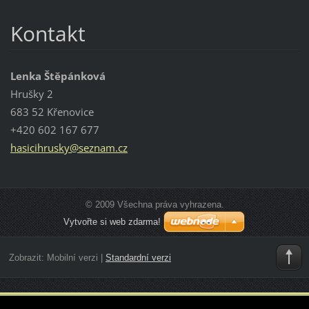
Kontakt
Lenka Štěpánková
Hrušky 2
683 52 Křenovice
+420 602 167 677
hasicihr
usky@sez
nam.cz
© 2009 Všechna práva vyhrazena.
Vytvořte si web zdarma!
Zobrazit:
Mobilní verzi
|
Standardní verzi