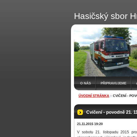
Hasičský sbor H
O NÁS
PŘIPRAVUJEME
ÚVODNÍ STRÁNKA
CVIČENÍ - POV
Cvičení - povodně 21. 1
21.11.2015 19:20
V sobotu 21. listopadu 2015 prob