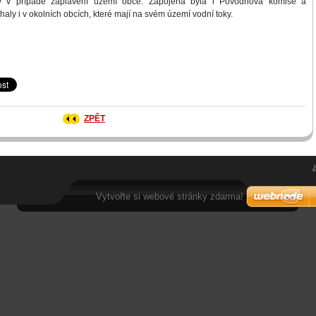
ky v případě zaplavení území obce. Zapojena byla i Povodňová komise a
aly i v okolních obcích, které mají na svém území vodní toky.
ZPĚT
Vytvořte si webové stránky zdarma!