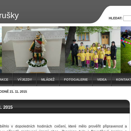
rušky
HLEDAT:
AKCE
VÝJEZDY
MLÁDEŽ
FOTOGALERIE
VIDEA
KONTAK
ODNĚ 21. 11. 2015
1. 2015
ěhlo v dopoledních hodinách cvičení, které mělo prověřit připravenost a