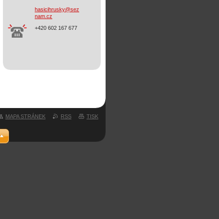
hasicihr
usky@sez
nam.cz
+420 602 167 677
MAPA STRÁNEK
RSS
TISK