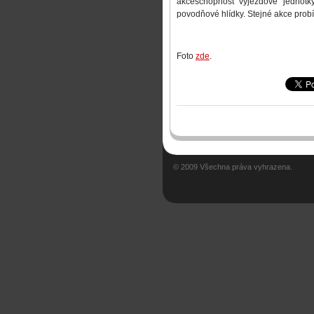
akceschopnost výjezdové jednot
povodňové hlídky. Stejné akce probíh
Foto
zde
.
© 2009 Všechna práva vyhrazena.